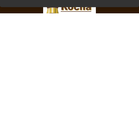
Endereço
R. Augusto Zibarth, 994
CEP: 81560-360 - Curitiba/PR
Fone: (41) 3077-8880
Receba novidades
Inscreva-se em nossa newsletter, receba nossos informativos
e se mantenha atualizado.
Cadastrar