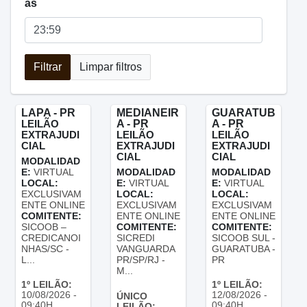
às
Filtrar
Limpar filtros
LAPA - PR
MEDIANEIR
GUARATUB
LEILÃO
A - PR
A - PR
EXTRAJUDI
LEILÃO
LEILÃO
CIAL
EXTRAJUDI
EXTRAJUDI
CIAL
CIAL
MODALIDAD
E:
VIRTUAL
MODALIDAD
MODALIDAD
LOCAL:
E:
VIRTUAL
E:
VIRTUAL
EXCLUSIVAM
LOCAL:
LOCAL:
ENTE ONLINE
EXCLUSIVAM
EXCLUSIVAM
COMITENTE:
ENTE ONLINE
ENTE ONLINE
SICOOB –
COMITENTE:
COMITENTE:
CREDICANOI
SICREDI
SICOOB SUL -
NHAS/SC -
VANGUARDA
GUARATUBA -
L...
PR/SP/RJ -
PR
M...
1º LEILÃO:
1º LEILÃO:
10/08/2026 -
12/08/2026 -
ÚNICO
09:40H
09:40H
LEILÃO: