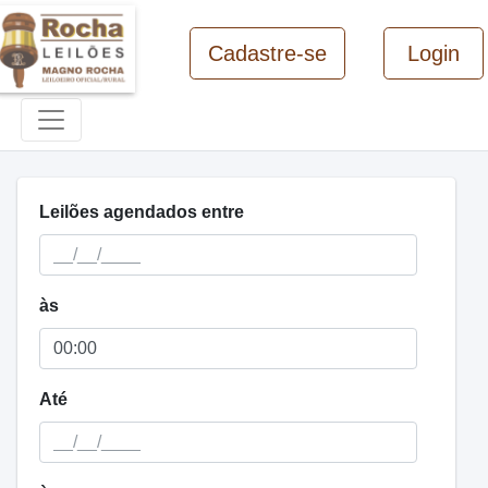
Cadastre-se
Login
Leilões agendados entre
às
Até